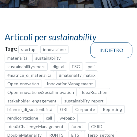
Articoli per
sustainability
Tags:
startup
innovazione
INDIETRO
materialità
sustainability
sustainabilityreport
digital
ESG
pmi
#matrice_di_materialità
#materiality_matrix
OpenInnovation
InnovationManagement
OpenInnovation&SocialInnovation
IdeaReaction
stakeholder_engagement
sustainability_report
bilancio_di_sostenibilità
GRI
Corporate
Reporting
rendicontazione
call
webapp
Idea&ChallengeManagement
funnel
CSRD
DoubleMateriality
RUNTS
ETS
Terzo_settore