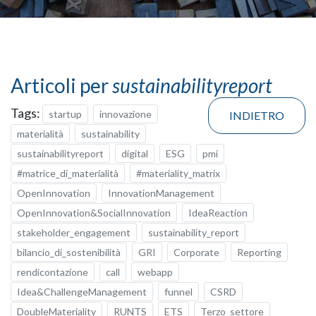
Articoli per
sustainabilityreport
Tags:
startup
innovazione
INDIETRO
materialità
sustainability
sustainabilityreport
digital
ESG
pmi
#matrice_di_materialità
#materiality_matrix
OpenInnovation
InnovationManagement
OpenInnovation&SocialInnovation
IdeaReaction
stakeholder_engagement
sustainability_report
bilancio_di_sostenibilità
GRI
Corporate
Reporting
rendicontazione
call
webapp
Idea&ChallengeManagement
funnel
CSRD
DoubleMateriality
RUNTS
ETS
Terzo_settore