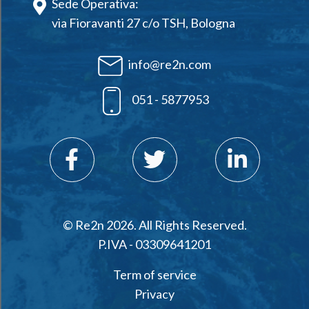
Sede Operativa:
via Fioravanti 27 c/o TSH, Bologna
info@re2n.com
051 - 5877953
© Re2n 2026. All Rights Reserved.
P.IVA - 03309641201
Term of service
Privacy