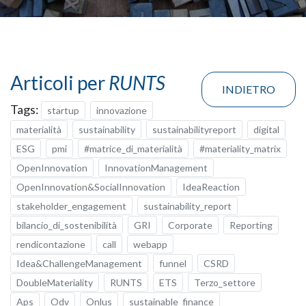
Articoli per
RUNTS
INDIETRO
Tags:
startup
innovazione
materialità
sustainability
sustainabilityreport
digital
ESG
pmi
#matrice_di_materialità
#materiality_matrix
OpenInnovation
InnovationManagement
OpenInnovation&SocialInnovation
IdeaReaction
stakeholder_engagement
sustainability_report
bilancio_di_sostenibilità
GRI
Corporate
Reporting
rendicontazione
call
webapp
Idea&ChallengeManagement
funnel
CSRD
DoubleMateriality
RUNTS
ETS
Terzo_settore
Aps
Odv
Onlus
sustainable_finance