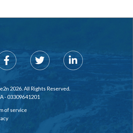
e2n 2026. All Rights Reserved.
VA - 03309641201
m of service
vacy