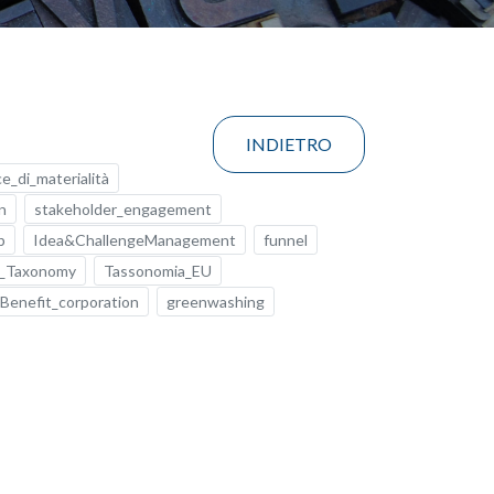
INDIETRO
e_di_materialità
n
stakeholder_engagement
p
Idea&ChallengeManagement
funnel
_Taxonomy
Tassonomia_EU
Benefit_corporation
greenwashing