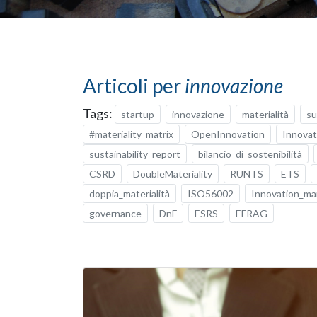
Articoli per
innovazione
Tags:
startup
innovazione
materialità
su
#materiality_matrix
OpenInnovation
Innova
sustainability_report
bilancio_di_sostenibilità
CSRD
DoubleMateriality
RUNTS
ETS
doppia_materialità
ISO56002
Innovation_m
governance
DnF
ESRS
EFRAG