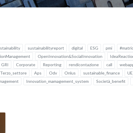
stainability
sustainabilityreport
digital
ESG
pmi
#matric
tionManagement
OpenInnovation&SocialInnovation
IdeaReactio
GRI
Corporate
Reporting
rendicontazione
call
webap
Terzo_settore
Aps
Odv
Onlus
sustainable_finance
UE
anagement
Innovation_mamagement_system
Società_benefit