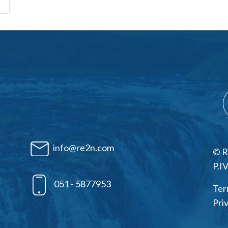
info@re2n.com
© R
P.I
051 - 5877953
Ter
Pri