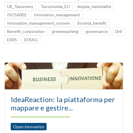
UE_Taxonomy
Tassonomia_EU
doppia_materialità
ISO56002
Innovation_management
Innovation_mamagement_system
Società_benefit
Benefit_corporation
greenwashing
governance
DnF
ESRS
EFRAG
IdeaReaction: Ia piattaforma per
mappare e gestire...
Open innovation