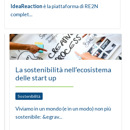
IdeaReaction
è la piattaforma di RE2N
complet...
C
La sostenibilità nell’ecosistema
o
delle start up
m
e
Sostenibilità
g
Viviamo in un mondo (e in un modo) non più
e
sostenibile: &egrav...
s
t