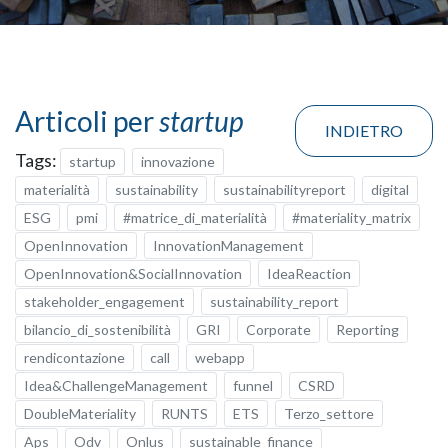
Articoli per
startup
INDIETRO
Tags:
startup
innovazione
materialità
sustainability
sustainabilityreport
digital
ESG
pmi
#matrice_di_materialità
#materiality_matrix
OpenInnovation
InnovationManagement
OpenInnovation&SocialInnovation
IdeaReaction
stakeholder_engagement
sustainability_report
bilancio_di_sostenibilità
GRI
Corporate
Reporting
rendicontazione
call
webapp
Idea&ChallengeManagement
funnel
CSRD
DoubleMateriality
RUNTS
ETS
Terzo_settore
Aps
Odv
Onlus
sustainable_finance