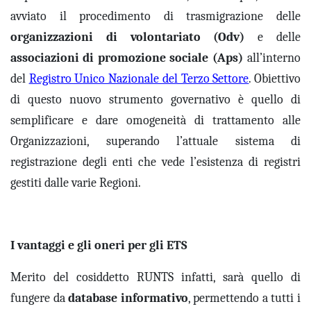
avviato
il procedimento di trasmigrazione delle
organizzazioni di volontariato (Odv)
e
delle
associazioni di promozione sociale (Aps)
all’interno
de
l
Registro Unico Nazionale del Terzo Settore
. Obiettivo
di questo nuovo strumento governativo
è quello di
semplifica
re
e
dare
omogen
e
ità di trattamento
alle
Organizzazioni,
supera
ndo
l’attuale sistema di
registrazione degli enti
che vede l’esistenza di
registri
gestiti dalle
varie
Regioni.
I vantaggi e gli oneri per gli ETS
Merito del
cosiddetto RUNTS infatti,
sarà quello di
fungere da
database informativo
, permettendo a tutti i