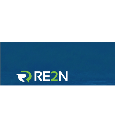
Sede Legale:
via Alfredo Protti 10, Bologna