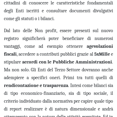
cittadini di conoscere le caratteristiche
fondamentali
degli Enti
iscritti e consultare documenti divulgativi
come
gli statuti
o
i bilanci.
Dal lato delle Non profit, essere presenti su
l nuovo
registro significherà poter beneficiare di numerosi
vantaggi, come ad esempio
ottener
e
agevolazioni
fiscali
, accedere a contributi pubblici grazie al
5xMille
e
stipulare
accordi con le Pubbliche Amministrazioni
.
Ma non solo. Gli
Enti del Terzo Settore
dovranno anche
adempiere a specifici oneri. Primi tra tutti quelli di
rendicontazione e trasparenza
. Intesi come bilanci sia
di tipo economico-finanziario, sia di tipo sociale, il
criterio individuato dalla normativa per capire quale tipo
di report realizzare è di natura dimensionale e andrà
ottemperato con la natura delle attività esercitate. Ed in