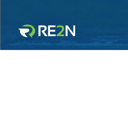
Sede Legale:
via Alfredo Protti 10, Bologna
Sede Operativa:
via Fioravanti 27 c/o TSH, Bologna
info@re2n.com
051 - 5877953