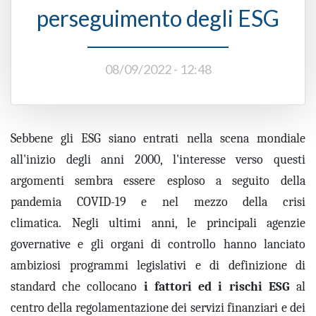
perseguimento degli ESG
08/09/2022 - 12:48
Sebbene
gli
ESG sia
no
entrat
i
ne
lla scena mondiale
all'inizio degli anni 2000, l'interesse
verso questi
argomenti sembra essere
esploso a seguito
della
pandemia
COVID-19
e nel mezzo de
lla crisi
climatica.
Negli ultimi anni, le
principali agenzie
governative e gli organi di controllo hanno lanciato
ambiziosi programmi legislativi e di definizione di
standard che
collocano
i
fattori ed i
rischi ESG
al
centro della regolamentazione dei servizi finanziari e dei